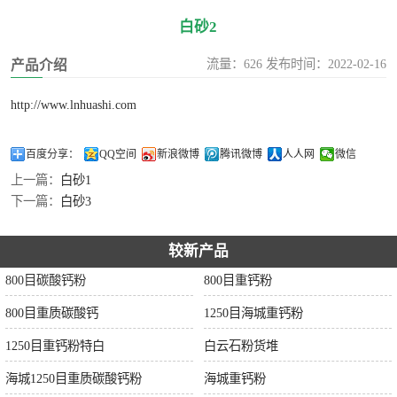
白砂2
流量：626 发布时间：2022-02-16
产品介绍
http://www.lnhuashi.com
百度分享：
QQ空间
新浪微博
腾讯微博
人人网
微信
上一篇：
白砂1
下一篇：
白砂3
较新产品
800目碳酸钙粉
800目重钙粉
800目重质碳酸钙
1250目海城重钙粉
1250目重钙粉特白
白云石粉货堆
海城1250目重质碳酸钙粉
海城重钙粉