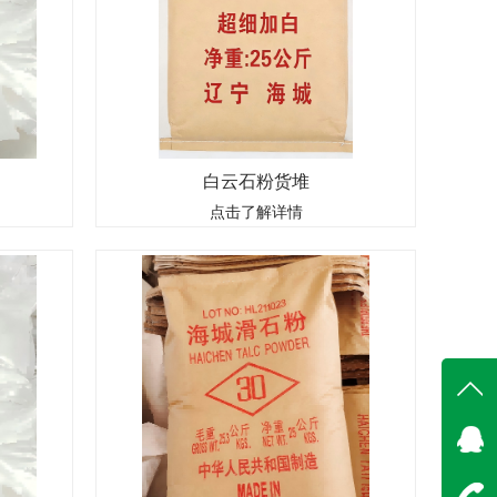
白云石粉货堆
钙为主要成分
辽宁白云石粉425目辽宁白云石粉600目 .辽宁白云石
点击了解详情
料矿石经过
粉800目辽宁白云石粉1250目白云石粉中文名称:白云
色粉体,重质
石粉,中文同义词:白云岩;CI.CAS号:7000-29-5分子
用,今天来说
式:C2CaMg06分子量:184.4008EINECS号:230-274-9相
关类别:化学矿物..
在线
在