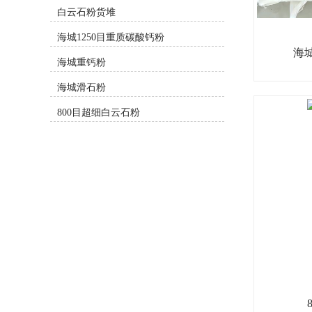
适当节约橡胶的使用量,从而降低产品
白云石粉货堆
的生产成本。碳酸钙填入橡胶中,能获
海城1250目重质碳酸钙粉
得比纯橡胶硫化物高的抗张强度、撕
裂强度和耐磨性。2、塑料行业用重
海城
海城重钙粉
钙粉塑料母料、色母粒用重质碳酸钙
辽宁重钙粉：
粉(重钙粉) 400目, 要求高温加热后白
海城滑石粉
要成分的方解
度好,矿石结构为大结晶方解石,碳酸
石经过大型超
钙含量:98 ,白度: 95 ,碳酸钙在塑料制
800目超细白云石粉
品中能起到一种骨架作用,对塑料制品
体,重质碳酸钙
尺寸的稳定性有一 定的作用,还能提
今天来说一说重
高制品的硬度,并提高制品的表面光泽
和表面平整性。由于碳酸钙白度在
90%以上,还可以降低部分白色颜料的
使用量。3、油漆行业用重钙粉油
漆、乳胶漆用重质碳酸钙(重钙粉)
800目或1000目,白度: 95 ,碳酸钙: 96 ,
碳酸钙在油漆行业中的用量也较大,例
如在稠漆中用量为30以上,可以提高产
品的部分效果。4、水性涂料行业用
重钙粉水性涂料用重质碳酸钙(重钙
粉) 800目或1000目,白度: 95 ,碳酸钙:
96 ,碳酸钙在水性涂料行业的用途,能