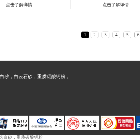
25目辽宁白云石粉600目 .辽宁白云石
辽宁白云石粉425目辽宁白云石粉600目 
点击了解详情
点击了解详情
白云石粉1250目白云石粉中文名称:白云
粉800目辽宁白云石粉1250目白云石粉中
白云岩;CI.CAS号:7000-29-5分子
石粉,中文同义词:白云岩;CI.CAS号:7000-2
子量:184.4008EINECS号:230-274-9相
式:C2CaMg06分子量:184.4008EINECS号:2
1
2
3
4
5
6
..
关类别:化学矿物..
白砂，白云石砂，重质碳酸钙粉，

，色选白砂，重质碳酸钙粉，