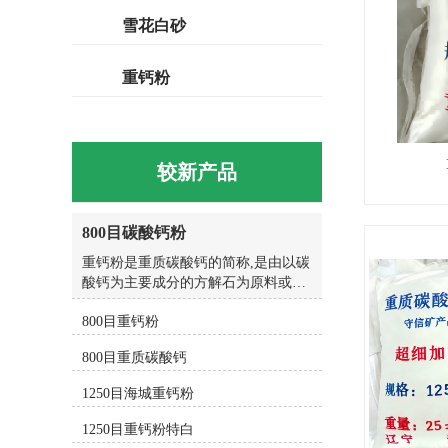
雪花白砂
重钙粉
较新产品
重钙粉是重质
的方解石为原
800目碳酸钙粉
大型超细粉碎
重钙粉是重质碳酸钙的简称,是由以碳
碳酸钙根据产
酸钙为主要成分的方解石为原料或者
一说重钙粉的..
大理石和白云石等原料矿石经过大型
800目重钙粉
超细粉碎设备加工生产而成的一种白
色粉体,重质碳酸钙根据产品不同用途
800目重质碳酸钙
与在产品中的作用,今天来说一说重钙
粉的用途及大致作用。1、橡胶行业
1250目海城重钙粉
用重钙粉橡胶用重质碳酸钙粉400目,
白度: 93 ,碳酸钙含量: 96 ,碳酸钙填充
1250目重钙粉特白
在橡胶之中,可增加其制品的容积,可