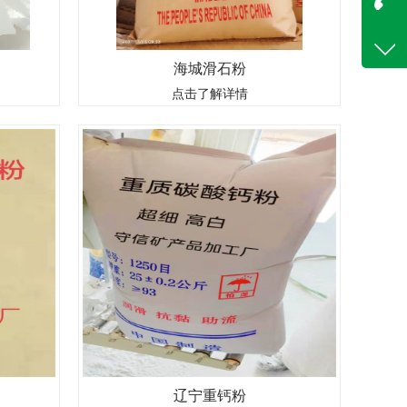
咨询
18842
海城滑石粉
客服q
钙为主要成分
我厂位于辽宁省海城市,海城市有着滑石之乡的美称,
点击了解详情
13676
料矿石经过
海城市牌楼镇守信矿产品加工厂是以经营滑石粉、白
色粉体,重质
云石粉和重钙粉系列产品为主,生产销售 :海城滑石粉,
用,今天来说
辽宁滑石粉,重钙粉,海城重钙粉,辽宁重钙粉,辽宁白云
石粉,海城白..
辽宁重钙粉