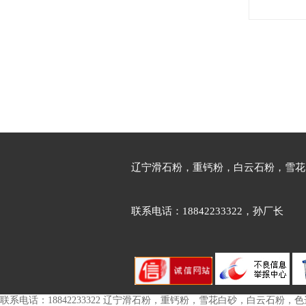
使涂料沉降慢,易分散,光泽好等特性,
辽宁白云石粉4
在水性涂料用量为20-60左右。5、造
粉800目辽宁
纸行业用重钙粉造纸用重质碳酸钙(重
石粉,中文同义词:
钙粉)325目,白度要求: 95 ,碳酸钙含
量: 98碳酸钙在造纸I业的作用。能适
式:C2CaMg06分
当提高纸张的强度和白度,且产品的成
关类别:化学矿物
本也较低。6、建筑行业(干粉砂浆、
混凝土)用重钙粉干粉砂浆用重质碳酸
钙(重钙粉)325目,白度要求:93 ,碳酸钙
含量: 98 ,碳酸钙在建筑行业中的混凝
土中不仅可以降低生产成本,还可以增
加产品的韧性和强度。7、防火天花
辽宁滑石粉，重钙粉，白云石粉，雪花
板行业重钙粉防火天花板用重质碳酸
钙(重钙粉)600目,白度要求: 95 ,碳酸
钙含量: 98.5 ,碳酸钙在防火天花板生
产过程中需要用到，可以提高产品的
联系电话：18842233322，孙厂长
白度和亮度,而且防火性能也会增加。
8、人造大理石行业用重钙粉人造大
理石用重质碳酸钙(重钙粉)325目,白
度要求: 95 ,碳酸钙含量: 98.5 ,要求产
品不含有明显的杂质,白度和细度要控
制均匀,不能有颗粒,碳酸钙目前用在
联系电话：18842233322 辽宁滑石粉，重钙粉，雪花白砂，白云石粉
人造大理石生产很普遍。9、地板砖