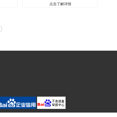
.辽宁白云石
重钙粉是重质碳酸钙的简称,是由以碳酸钙为主要成分
点击了解详情
文名称:白云
的方解石为原料或者大理石和白云石等原料矿石经过
9-5分子
大型超细粉碎设备加工生产而成的一种白色粉体,重质
30-274-9相
碳酸钙根据产品不同用途与在产品中的作用,今天来说
一说重钙粉的..