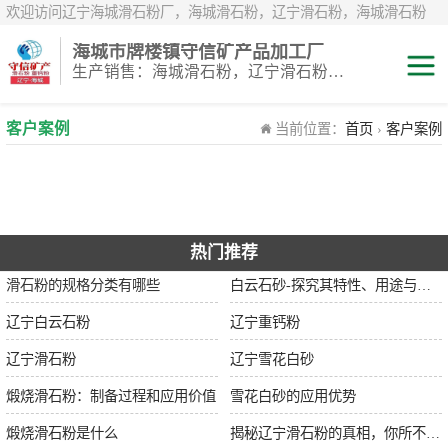
欢迎访问辽宁海城滑石粉厂，海城滑石粉，辽宁滑石粉，海城滑石粉
厂，辽宁滑石粉厂，海城重钙粉，辽宁重钙粉，海城重钙粉厂，辽宁重
海城市牌楼镇守信矿产品加工厂
钙粉厂，辽宁白云石粉，海城白云石粉，辽宁鹅卵石，辽宁白鹅卵石，
生产销售：海城滑石粉，辽宁滑石粉，重钙粉，海城重钙粉，煅烧滑石颗粒等系列产品
辽宁雪花白砂，海城雪花白砂，岫岩雪花白砂，辽宁煅烧滑石粉，海城
煅烧滑石粉，煅烧滑石粉厂，煅烧滑石
滑石粉
客户案例
当前位置：
首页
›
客户案例
白云石粉
雪花白砂
热门推荐
重钙粉
滑石粉的规格分类有哪些
白云石砂-探究其特性、用途与市场前景
辽宁白云石粉
辽宁重钙粉
辽宁滑石粉
辽宁雪花白砂
煅烧滑石粉：制备过程和应用价值
雪花白砂的应用优势
煅烧滑石粉是什么
揭秘辽宁滑石粉的真相，你所不知道的事实！