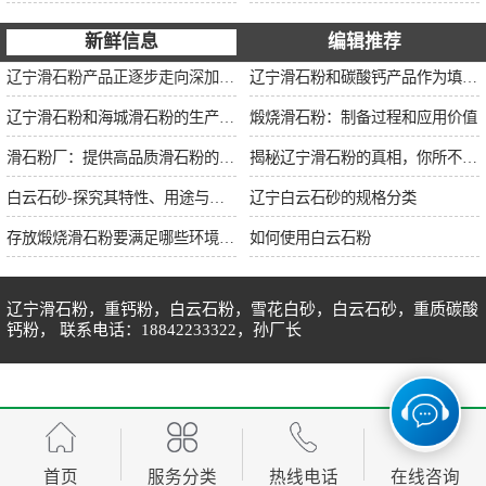
新鲜信息
编辑推荐
辽宁滑石粉产品正逐步走向深加工市场，提升产品的附加值用来供应不同用途的客户需求。
辽宁滑石粉和碳酸钙产品作为填充料的使用效果和用途有什么区别
辽宁滑石粉和海城滑石粉的生产工艺和用途有什么区别？
煅烧滑石粉：制备过程和应用价值
滑石粉厂：提供高品质滑石粉的生产厂家
揭秘辽宁滑石粉的真相，你所不知道的事实！
白云石砂-探究其特性、用途与市场前景
辽宁白云石砂的规格分类
存放煅烧滑石粉要满足哪些环境条件
如何使用白云石粉
辽宁滑石粉，重钙粉，白云石粉，雪花白砂，白云石砂，重质碳酸
钙粉， 联系电话：18842233322，孙厂长
联系电话：18842233322 辽宁滑石粉，重钙粉，雪花白砂，白云石粉，色
首页
服务分类
热线电话
在线咨询