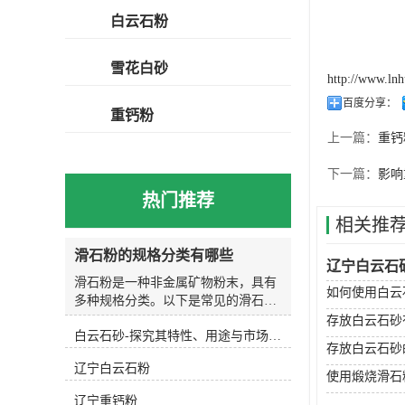
白云石粉
雪花白砂
http://www.ln
百度分享：
重钙粉
上一篇：
重钙
下一篇：
影响
热门推荐
相关推
滑石粉的规格分类有哪些
辽宁白云石
滑石粉是一种非金属矿物粉末，具有
如何使用白云
多种规格分类。以下是常见的滑石粉
规格分类：按颗粒大小分类： 滑石粉
存放白云石砂
白云石砂-探究其特性、用途与市场前景
的颗粒大小可以根据需要进行分类，
存放白云石砂
常见的规格有325目、400目、800
辽宁白云石粉
目、1250目等，其中325目的滑石粉
使用煅烧滑石
颗粒较大，1250目的滑石粉颗粒较
辽宁重钙粉