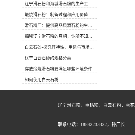
辽宁滑石粉和海城滑石粉的生产工艺和用途有什么区别？
0.4%,CAS:14807-96-6海城市牌楼镇守
公斤，25公斤细度：800目氧化钙：
信矿产品加工厂，位于世界滑石之乡
0.5%三氧化二铁：0.2%三氧化二铝：
煅烧滑石粉：制备过程和应用价值
辽宁省海城市，我厂是以经营滑石粉
0.3%水分：0.4%海城市牌楼镇守信矿
和重钙粉系列产品为主，生产并销
产品加工厂是以经营滑石粉、白云石
滑石粉厂：提供高品质滑石粉的生产厂家
售：滑石粉，重钙粉，白云石粉，方
粉和重钙粉系列产品为主，生产并销
解石粉，雪花白砂、白云石砂等系列
售：滑石粉，重钙粉，白云石粉，方
揭秘辽宁滑石粉的真相，你所不知道的事实！
产品。我厂坐落在辽宁省海城市牌楼
解石粉，雪花白砂、白云石砂等系列
镇工业区，距沈大高速公路入口仅五
白云石砂-探究其特性、用途与市场前景
产品。我厂坐落在辽宁省海城市牌楼
公里左右，紧邻鲅鱼圈港和大连港，
镇工业区，距沈大高速公路入口五公
辽宁白云石砂的规格分类
汽运和海运等物流运输十分便利。 辽
里左右，紧邻鲅鱼圈港和大连港，汽
宁海城有着世界滑石之乡的美称，这
运和海运等物流运输非常便利。辽宁
存放煅烧滑石粉要满足哪些环境条件
里储藏有白度高、纯度高、品质优的
海城有着滑石之乡的美称，这里储藏
滑石和白云石以及方解石等非金属矿
有白度高、纯度高、品质优的滑石和
如何使用白云石粉
产品系列矿石原矿。系列矿石经雷蒙
白云石以及方解石等非金属矿产品系
磨粉机加工进行细度分级以后可以生
列矿石原矿。系列矿石经雷蒙磨粉机
产200目-800目的粉体；矿石如果采用
加工进行细度分级以后可以生产200
目前市场常用的超细粉碎设备气流磨
目-800目的粉体；矿石如果采用目前
辽宁滑石粉，重钙粉，白云石粉，雪花
粉机高转数加工分级以后可以生产
市场常用的超细粉碎设备气流磨粉机
1250目-5000目的超细粉体。白云石和
高转数加工分级以后可以生产1250
石英石等原矿进行筛选以后采用白度
目-5000目的超细粉体。白云石和石英
联系电话：18842233322，孙厂长
和纯度高的矿石经制砂机可以生产出
石等原矿进行筛选以后采用白度和纯
10-180目等不同型号的白云石砂和石
度高的矿石经制砂机可以生产出10-