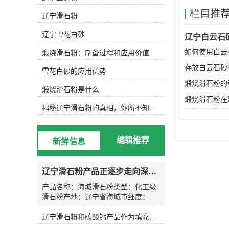
细。按品质分类： 滑石粉按品质可分
栏目推
为工业级、食品级、医药级和化妆品
辽宁滑石粉
级等，不同等级的滑石粉适用于不同
的领域和需求。按用途分类： 滑石粉
辽宁雪花白砂
辽宁白云石
可以根据使用领域进行分类，如陶瓷
如何使用白云
煅烧滑石粉：制备过程和应用价值
用滑石粉、塑料用滑石粉、涂料用滑
石粉等。按生产工艺分类： 滑石粉的
存放白云石砂
雪花白砂的应用优势
生产工艺不同，可分为熟化滑石粉、
煅烧滑石粉的
煅烧滑石粉等。按成分分类： 滑石粉
煅烧滑石粉是什么
的成分不同，可分为天然滑石粉和合
煅烧滑石粉在
成滑石粉等。 综上所述，滑石粉的规
揭秘辽宁滑石粉的真相，你所不知道的事实！
格分类有多种，不同的规格和等级的
滑石粉可以满足不同领域和需求的使
用要求。 厂家：辽宁省海城市守信矿
编辑推荐
新鲜信息
产品加工厂产品名称：325目-3000目,
类型：滑石粉，海城滑石粉，辽宁滑
石粉，煅烧滑石粉，产地：辽宁省海
辽宁滑石粉产品正逐步走向深加工市场，提升产品的附加值用来供应不同用途的客户需求。
城市,二氧化硅含量：20-60%,白度：
80%-95%,氧化镁含量：30%,允许误
产品名称：海城滑石粉类型：化工级
差：1kg,包装规格：25公斤塑料编织
滑石粉产地：辽宁省海城市细度：
袋，25公斤白色纸袋。符合标准：企
200目-3000目二氧化硅含量：20-60%
业标准,氧化钙：0.5%,三氧化二铁：
辽宁滑石粉和碳酸钙产品作为填充料的使用效果和用途有什么区别
白度：80-96氧化镁含量：30%允许误
0.2%,三氧化二铝：0.3%,水分：
差：1kg型号：1250目包装规格：50