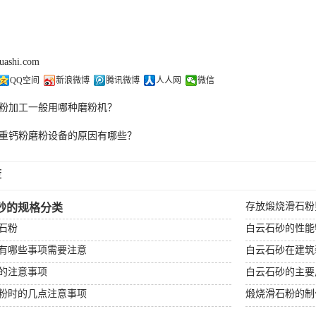
huashi.com
QQ空间
新浪微博
腾讯微博
人人网
微信
粉加工一般用哪种磨粉机？
重钙粉磨粉设备的原因有哪些？
荐
存放煅烧滑石粉
砂的规格分类
石粉
白云石砂的性能
有哪些事项需要注意
白云石砂在建筑
的注意事项
白云石砂的主要
粉时的几点注意事项
煅烧滑石粉的制