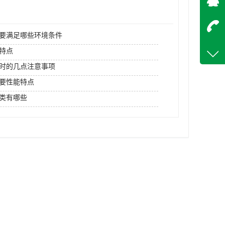
在
要满足哪些环境条件
咨询
特点
18842
时的几点注意事项
客服q
要性能特点
13676
类有哪些