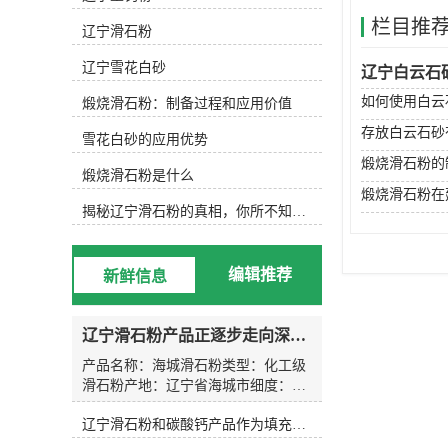
细。按品质分类： 滑石粉按品质可分
栏目推
为工业级、食品级、医药级和化妆品
辽宁滑石粉
级等，不同等级的滑石粉适用于不同
的领域和需求。按用途分类： 滑石粉
辽宁雪花白砂
辽宁白云石
可以根据使用领域进行分类，如陶瓷
如何使用白云
煅烧滑石粉：制备过程和应用价值
用滑石粉、塑料用滑石粉、涂料用滑
石粉等。按生产工艺分类： 滑石粉的
存放白云石砂
雪花白砂的应用优势
生产工艺不同，可分为熟化滑石粉、
煅烧滑石粉的
煅烧滑石粉等。按成分分类： 滑石粉
煅烧滑石粉是什么
的成分不同，可分为天然滑石粉和合
煅烧滑石粉在
成滑石粉等。 综上所述，滑石粉的规
揭秘辽宁滑石粉的真相，你所不知道的事实！
格分类有多种，不同的规格和等级的
滑石粉可以满足不同领域和需求的使
用要求。 厂家：辽宁省海城市守信矿
编辑推荐
新鲜信息
产品加工厂产品名称：325目-3000目,
类型：滑石粉，海城滑石粉，辽宁滑
石粉，煅烧滑石粉，产地：辽宁省海
辽宁滑石粉产品正逐步走向深加工市场，提升产品的附加值用来供应不同用途的客户需求。
城市,二氧化硅含量：20-60%,白度：
80%-95%,氧化镁含量：30%,允许误
产品名称：海城滑石粉类型：化工级
差：1kg,包装规格：25公斤塑料编织
滑石粉产地：辽宁省海城市细度：
袋，25公斤白色纸袋。符合标准：企
200目-3000目二氧化硅含量：20-60%
业标准,氧化钙：0.5%,三氧化二铁：
辽宁滑石粉和碳酸钙产品作为填充料的使用效果和用途有什么区别
白度：80-96氧化镁含量：30%允许误
0.2%,三氧化二铝：0.3%,水分：
差：1kg型号：1250目包装规格：50