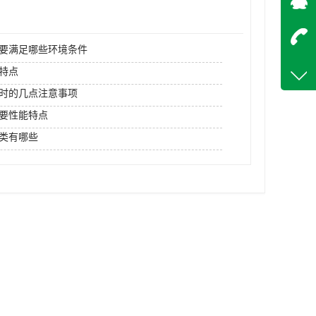
在
要满足哪些环境条件
咨询
特点
18842
时的几点注意事项
客服q
要性能特点
13676
类有哪些