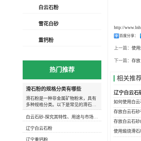
白云石粉
雪花白砂
http://www.ln
百度分享：
重钙粉
上一篇：
使用
下一篇：
存放
热门推荐
相关推
滑石粉的规格分类有哪些
辽宁白云石
滑石粉是一种非金属矿物粉末，具有
如何使用白云
多种规格分类。以下是常见的滑石粉
规格分类：按颗粒大小分类： 滑石粉
存放白云石砂
白云石砂-探究其特性、用途与市场前景
的颗粒大小可以根据需要进行分类，
存放白云石砂
常见的规格有325目、400目、800
辽宁白云石粉
目、1250目等，其中325目的滑石粉
使用煅烧滑石
颗粒较大，1250目的滑石粉颗粒较
辽宁重钙粉