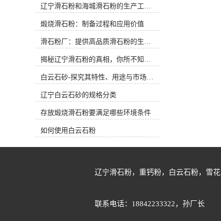
辽宁滑石粉和海城滑石粉的生产工艺和用途有什么区别？
0.4%,CAS:14807-96-6海城市牌楼镇守
公斤，25公斤细度：800目氧化钙：
信矿产品加工厂，位于世界滑石之乡
0.5%三氧化二铁：0.2%三氧化二铝：
煅烧滑石粉：制备过程和应用价值
辽宁省海城市，我厂是以经营滑石粉
0.3%水分：0.4%海城市牌楼镇守信矿
和重钙粉系列产品为主，生产并销
产品加工厂是以经营滑石粉、白云石
滑石粉厂：提供高品质滑石粉的生产厂家
售：滑石粉，重钙粉，白云石粉，方
粉和重钙粉系列产品为主，生产并销
解石粉，雪花白砂、白云石砂等系列
售：滑石粉，重钙粉，白云石粉，方
揭秘辽宁滑石粉的真相，你所不知道的事实！
产品。我厂坐落在辽宁省海城市牌楼
解石粉，雪花白砂、白云石砂等系列
镇工业区，距沈大高速公路入口仅五
白云石砂-探究其特性、用途与市场前景
产品。我厂坐落在辽宁省海城市牌楼
公里左右，紧邻鲅鱼圈港和大连港，
镇工业区，距沈大高速公路入口五公
辽宁白云石砂的规格分类
汽运和海运等物流运输十分便利。 辽
里左右，紧邻鲅鱼圈港和大连港，汽
宁海城有着世界滑石之乡的美称，这
运和海运等物流运输非常便利。辽宁
存放煅烧滑石粉要满足哪些环境条件
里储藏有白度高、纯度高、品质优的
海城有着滑石之乡的美称，这里储藏
滑石和白云石以及方解石等非金属矿
有白度高、纯度高、品质优的滑石和
如何使用白云石粉
产品系列矿石原矿。系列矿石经雷蒙
白云石以及方解石等非金属矿产品系
磨粉机加工进行细度分级以后可以生
列矿石原矿。系列矿石经雷蒙磨粉机
产200目-800目的粉体；矿石如果采用
加工进行细度分级以后可以生产200
目前市场常用的超细粉碎设备气流磨
目-800目的粉体；矿石如果采用目前
辽宁滑石粉，重钙粉，白云石粉，雪花
粉机高转数加工分级以后可以生产
市场常用的超细粉碎设备气流磨粉机
1250目-5000目的超细粉体。白云石和
高转数加工分级以后可以生产1250
石英石等原矿进行筛选以后采用白度
目-5000目的超细粉体。白云石和石英
联系电话：18842233322，孙厂长
和纯度高的矿石经制砂机可以生产出
石等原矿进行筛选以后采用白度和纯
10-180目等不同型号的白云石砂和石
度高的矿石经制砂机可以生产出10-