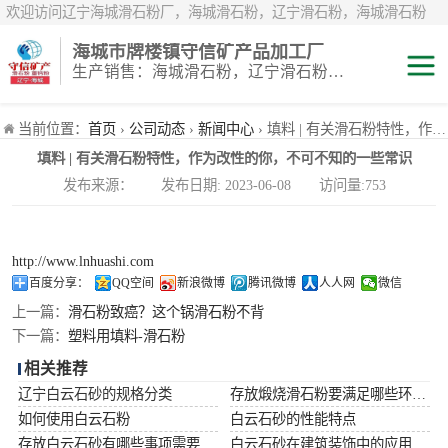
欢迎访问辽宁海城滑石粉厂，海城滑石粉，辽宁滑石粉，海城滑石粉
厂，辽宁滑石粉厂，海城重钙粉，辽宁重钙粉，海城重钙粉厂，辽宁重
海城市牌楼镇守信矿产品加工厂
钙粉厂，辽宁白云石粉，海城白云石粉，辽宁鹅卵石，辽宁白鹅卵石，
生产销售：海城滑石粉，辽宁滑石粉，重钙粉，海城重钙粉，煅烧滑石颗粒等系列产品
辽宁雪花白砂，海城雪花白砂，岫岩雪花白砂，辽宁煅烧滑石粉，海城
煅烧滑石粉，煅烧滑石粉厂，煅烧滑石
滑石粉
当前位置：
首页
›
公司动态
›
新闻中心
› 填料 | 有关滑石粉特性，作为改性的你，不可不知的一些常识
填料 | 有关滑石粉特性，作为改性的你，不可不知的一些常识
白云石粉
发布来源： 发布日期: 2023-06-08 访问量:753
雪花白砂
http://www.lnhuashi.com
重钙粉
百度分享：
QQ空间
新浪微博
腾讯微博
人人网
微信
上一篇：
滑石粉致癌？这个锅滑石粉不背
下一篇：
塑料用填料-滑石粉
相关推荐
辽宁白云石砂的规格分类
存放煅烧滑石粉要满足哪些环境条件
如何使用白云石粉
白云石砂的性能特点
存放白云石砂有哪些事项需要注意
白云石砂在建筑装饰中的应用