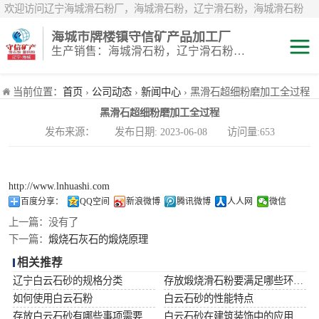
欢迎访问辽宁海城滑石粉厂，海城滑石粉，辽宁滑石粉，海城滑石粉
厂，辽宁滑石粉厂，海城重钙粉，辽宁重钙粉，海城重钙粉厂，辽宁重
海城市牌楼镇守信矿产品加工厂
钙粉厂，辽宁白云石粉，海城白云石粉，辽宁鹅卵石，辽宁白鹅卵石，
生产销售：海城滑石粉，辽宁滑石粉，重钙粉，海城重钙粉，煅烧滑石颗粒等系列产品
辽宁雪花白砂，海城雪花白砂，岫岩雪花白砂，辽宁煅烧滑石粉，海城
煅烧滑石粉，煅烧滑石粉厂，煅烧滑石
滑石粉
当前位置：
首页
›
公司动态
›
新闻中心
› 黑滑石超细粉磨加工全过程
黑滑石超细粉磨加工全过程
白云石粉
发布来源： 发布日期: 2023-06-08 访问量:653
雪花白砂
http://www.lnhuashi.com
重钙粉
百度分享：
QQ空间
新浪微博
腾讯微博
人人网
微信
上一篇：
没有了
下一篇：
煅烧石灰石的煅烧原理
相关推荐
辽宁白云石砂的规格分类
存放煅烧滑石粉要满足哪些环境条件
如何使用白云石粉
白云石砂的性能特点
存放白云石砂有哪些事项需要注意
白云石砂在建筑装饰中的应用