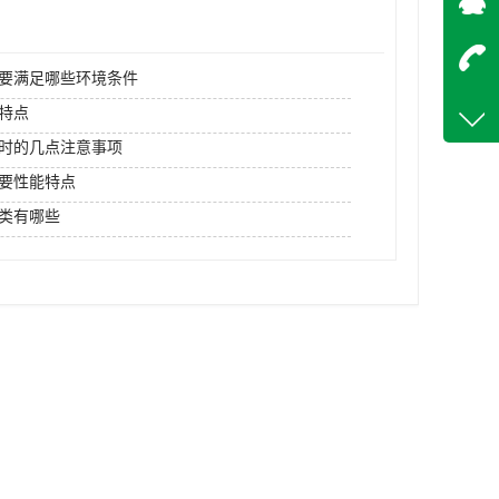
在
要满足哪些环境条件
咨询
特点
18842
时的几点注意事项
客服q
要性能特点
13676
类有哪些