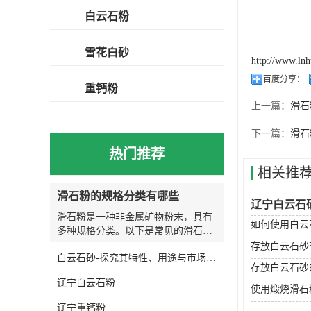
白云石粉
雪花白砂
http://www.ln
百度分享：
重钙粉
上一篇：
滑石
下一篇：
滑石
热门推荐
相关推
滑石粉的规格分类有哪些
辽宁白云石
滑石粉是一种非金属矿物粉末，具有
如何使用白云
多种规格分类。以下是常见的滑石粉
规格分类：按颗粒大小分类： 滑石粉
存放白云石砂
白云石砂-探究其特性、用途与市场前景
的颗粒大小可以根据需要进行分类，
存放白云石砂
常见的规格有325目、400目、800
辽宁白云石粉
目、1250目等，其中325目的滑石粉
使用煅烧滑石
颗粒较大，1250目的滑石粉颗粒较
辽宁重钙粉