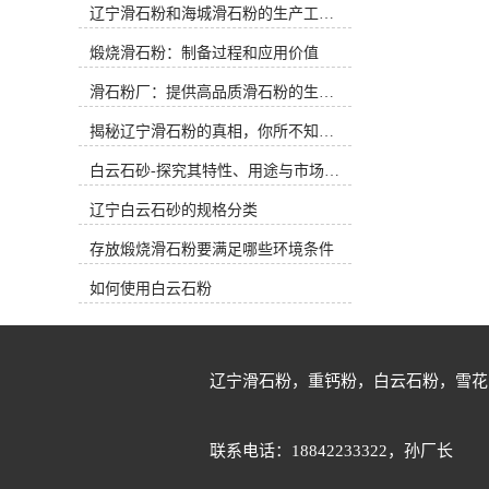
辽宁滑石粉和海城滑石粉的生产工艺和用途有什么区别？
0.4%,CAS:14807-96-6海城市牌楼镇守
公斤，25公斤细度：800目氧化钙：
信矿产品加工厂，位于世界滑石之乡
0.5%三氧化二铁：0.2%三氧化二铝：
煅烧滑石粉：制备过程和应用价值
辽宁省海城市，我厂是以经营滑石粉
0.3%水分：0.4%海城市牌楼镇守信矿
和重钙粉系列产品为主，生产并销
产品加工厂是以经营滑石粉、白云石
滑石粉厂：提供高品质滑石粉的生产厂家
售：滑石粉，重钙粉，白云石粉，方
粉和重钙粉系列产品为主，生产并销
解石粉，雪花白砂、白云石砂等系列
售：滑石粉，重钙粉，白云石粉，方
揭秘辽宁滑石粉的真相，你所不知道的事实！
产品。我厂坐落在辽宁省海城市牌楼
解石粉，雪花白砂、白云石砂等系列
镇工业区，距沈大高速公路入口仅五
白云石砂-探究其特性、用途与市场前景
产品。我厂坐落在辽宁省海城市牌楼
公里左右，紧邻鲅鱼圈港和大连港，
镇工业区，距沈大高速公路入口五公
辽宁白云石砂的规格分类
汽运和海运等物流运输十分便利。 辽
里左右，紧邻鲅鱼圈港和大连港，汽
宁海城有着世界滑石之乡的美称，这
运和海运等物流运输非常便利。辽宁
存放煅烧滑石粉要满足哪些环境条件
里储藏有白度高、纯度高、品质优的
海城有着滑石之乡的美称，这里储藏
滑石和白云石以及方解石等非金属矿
有白度高、纯度高、品质优的滑石和
如何使用白云石粉
产品系列矿石原矿。系列矿石经雷蒙
白云石以及方解石等非金属矿产品系
磨粉机加工进行细度分级以后可以生
列矿石原矿。系列矿石经雷蒙磨粉机
产200目-800目的粉体；矿石如果采用
加工进行细度分级以后可以生产200
目前市场常用的超细粉碎设备气流磨
目-800目的粉体；矿石如果采用目前
辽宁滑石粉，重钙粉，白云石粉，雪花
粉机高转数加工分级以后可以生产
市场常用的超细粉碎设备气流磨粉机
1250目-5000目的超细粉体。白云石和
高转数加工分级以后可以生产1250
石英石等原矿进行筛选以后采用白度
目-5000目的超细粉体。白云石和石英
联系电话：18842233322，孙厂长
和纯度高的矿石经制砂机可以生产出
石等原矿进行筛选以后采用白度和纯
10-180目等不同型号的白云石砂和石
度高的矿石经制砂机可以生产出10-