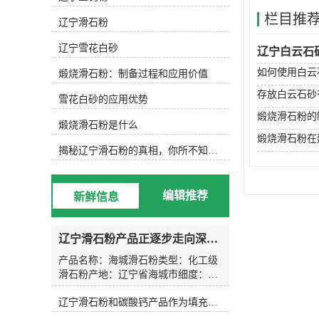
细。按品质分类： 滑石粉按品质可分
栏目推
为工业级、食品级、医药级和化妆品
辽宁滑石粉
级等，不同等级的滑石粉适用于不同
的领域和需求。按用途分类： 滑石粉
辽宁雪花白砂
辽宁白云石
可以根据使用领域进行分类，如陶瓷
如何使用白云
煅烧滑石粉：制备过程和应用价值
用滑石粉、塑料用滑石粉、涂料用滑
石粉等。按生产工艺分类： 滑石粉的
存放白云石砂
雪花白砂的应用优势
生产工艺不同，可分为熟化滑石粉、
煅烧滑石粉的
煅烧滑石粉等。按成分分类： 滑石粉
煅烧滑石粉是什么
的成分不同，可分为天然滑石粉和合
煅烧滑石粉在
成滑石粉等。 综上所述，滑石粉的规
揭秘辽宁滑石粉的真相，你所不知道的事实！
格分类有多种，不同的规格和等级的
滑石粉可以满足不同领域和需求的使
用要求。 厂家：辽宁省海城市守信矿
编辑推荐
新鲜信息
产品加工厂产品名称：325目-3000目,
类型：滑石粉，海城滑石粉，辽宁滑
石粉，煅烧滑石粉，产地：辽宁省海
辽宁滑石粉产品正逐步走向深加工市场，提升产品的附加值用来供应不同用途的客户需求。
城市,二氧化硅含量：20-60%,白度：
80%-95%,氧化镁含量：30%,允许误
产品名称：海城滑石粉类型：化工级
差：1kg,包装规格：25公斤塑料编织
滑石粉产地：辽宁省海城市细度：
袋，25公斤白色纸袋。符合标准：企
200目-3000目二氧化硅含量：20-60%
业标准,氧化钙：0.5%,三氧化二铁：
辽宁滑石粉和碳酸钙产品作为填充料的使用效果和用途有什么区别
白度：80-96氧化镁含量：30%允许误
0.2%,三氧化二铝：0.3%,水分：
差：1kg型号：1250目包装规格：50