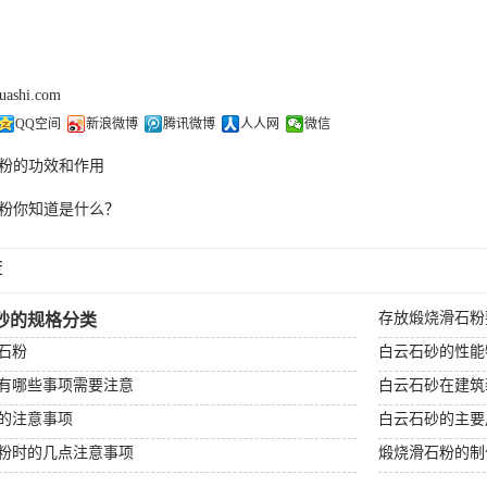
huashi.com
QQ空间
新浪微博
腾讯微博
人人网
微信
粉的功效和作用
粉你知道是什么？
荐
存放煅烧滑石粉
砂的规格分类
石粉
白云石砂的性能
有哪些事项需要注意
白云石砂在建筑
的注意事项
白云石砂的主要
粉时的几点注意事项
煅烧滑石粉的制