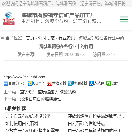
欢迎访问辽宁海城滑石粉厂，海城滑石粉，辽宁滑石粉，海城滑石粉
厂，辽宁滑石粉厂，海城重钙粉，辽宁重钙粉，海城重钙粉厂，辽宁重
海城市牌楼镇守信矿产品加工厂
钙粉厂，辽宁白云石粉，海城白云石粉，辽宁鹅卵石，辽宁白鹅卵石，
生产销售：海城滑石粉，辽宁滑石粉，重钙粉，海城重钙粉，煅烧滑石颗粒等系列产品
辽宁雪花白砂，海城雪花白砂，岫岩雪花白砂，辽宁煅烧滑石粉，海城
煅烧滑石粉，煅烧滑石粉厂，煅烧滑石
滑石粉
当前位置：
首页
›
公司动态
›
行业资讯
› 海城重钙粉在各行业中的作用
海城重钙粉在各行业中的作用
白云石粉
发布来源： 发布日期: 2023-06-08 访问量:3849
雪花白砂
http://www.lnhuashi.com
重钙粉
百度分享：
QQ空间
新浪微博
腾讯微博
人人网
微信
上一篇：
重钙粉厂 重质碳酸钙 碳酸钙粉
下一篇：
煅烧石灰石的煅烧原理
相关推荐
辽宁白云石砂的规格分类
存放煅烧滑石粉要满足哪些环境条件
如何使用白云石粉
白云石砂的性能特点
存放白云石砂有哪些事项需要注意
白云石砂在建筑装饰中的应用