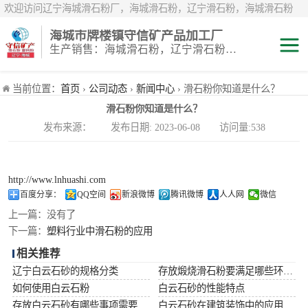
欢迎访问辽宁海城滑石粉厂，海城滑石粉，辽宁滑石粉，海城滑石粉
厂，辽宁滑石粉厂，海城重钙粉，辽宁重钙粉，海城重钙粉厂，辽宁重
海城市牌楼镇守信矿产品加工厂
钙粉厂，辽宁白云石粉，海城白云石粉，辽宁鹅卵石，辽宁白鹅卵石，
生产销售：海城滑石粉，辽宁滑石粉，重钙粉，海城重钙粉，煅烧滑石颗粒等系列产品
辽宁雪花白砂，海城雪花白砂，岫岩雪花白砂，辽宁煅烧滑石粉，海城
煅烧滑石粉，煅烧滑石粉厂，煅烧滑石
滑石粉
当前位置：
首页
›
公司动态
›
新闻中心
› 滑石粉你知道是什么？
滑石粉你知道是什么？
白云石粉
发布来源： 发布日期: 2023-06-08 访问量:538
雪花白砂
http://www.lnhuashi.com
重钙粉
百度分享：
QQ空间
新浪微博
腾讯微博
人人网
微信
上一篇：
没有了
下一篇：
塑料行业中滑石粉的应用
相关推荐
辽宁白云石砂的规格分类
存放煅烧滑石粉要满足哪些环境条件
如何使用白云石粉
白云石砂的性能特点
存放白云石砂有哪些事项需要注意
白云石砂在建筑装饰中的应用