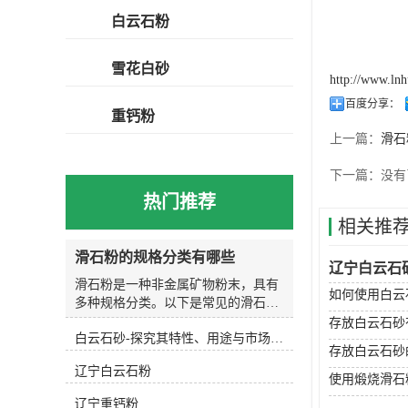
白云石粉
雪花白砂
http://www.ln
百度分享：
重钙粉
上一篇：
滑石
下一篇：
没有
热门推荐
相关推
滑石粉的规格分类有哪些
辽宁白云石
滑石粉是一种非金属矿物粉末，具有
如何使用白云
多种规格分类。以下是常见的滑石粉
规格分类：按颗粒大小分类： 滑石粉
存放白云石砂
白云石砂-探究其特性、用途与市场前景
的颗粒大小可以根据需要进行分类，
存放白云石砂
常见的规格有325目、400目、800
辽宁白云石粉
目、1250目等，其中325目的滑石粉
使用煅烧滑石
颗粒较大，1250目的滑石粉颗粒较
辽宁重钙粉