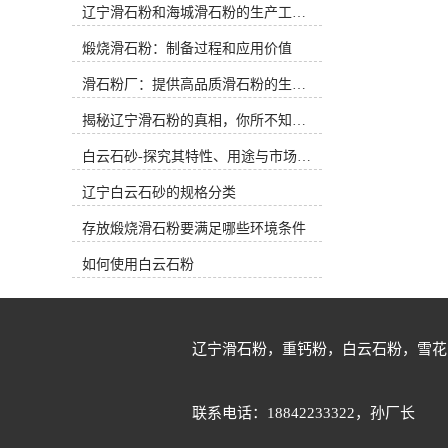
辽宁滑石粉和海城滑石粉的生产工艺和用途有什么区别？
0.4%,CAS:14807-96-6海城市牌楼镇守
公斤，25公斤细度：800目氧化钙：
信矿产品加工厂，位于世界滑石之乡
0.5%三氧化二铁：0.2%三氧化二铝：
煅烧滑石粉：制备过程和应用价值
辽宁省海城市，我厂是以经营滑石粉
0.3%水分：0.4%海城市牌楼镇守信矿
和重钙粉系列产品为主，生产并销
产品加工厂是以经营滑石粉、白云石
滑石粉厂：提供高品质滑石粉的生产厂家
售：滑石粉，重钙粉，白云石粉，方
粉和重钙粉系列产品为主，生产并销
解石粉，雪花白砂、白云石砂等系列
售：滑石粉，重钙粉，白云石粉，方
揭秘辽宁滑石粉的真相，你所不知道的事实！
产品。我厂坐落在辽宁省海城市牌楼
解石粉，雪花白砂、白云石砂等系列
镇工业区，距沈大高速公路入口仅五
白云石砂-探究其特性、用途与市场前景
产品。我厂坐落在辽宁省海城市牌楼
公里左右，紧邻鲅鱼圈港和大连港，
镇工业区，距沈大高速公路入口五公
辽宁白云石砂的规格分类
汽运和海运等物流运输十分便利。 辽
里左右，紧邻鲅鱼圈港和大连港，汽
宁海城有着世界滑石之乡的美称，这
运和海运等物流运输非常便利。辽宁
存放煅烧滑石粉要满足哪些环境条件
里储藏有白度高、纯度高、品质优的
海城有着滑石之乡的美称，这里储藏
滑石和白云石以及方解石等非金属矿
有白度高、纯度高、品质优的滑石和
如何使用白云石粉
产品系列矿石原矿。系列矿石经雷蒙
白云石以及方解石等非金属矿产品系
磨粉机加工进行细度分级以后可以生
列矿石原矿。系列矿石经雷蒙磨粉机
产200目-800目的粉体；矿石如果采用
加工进行细度分级以后可以生产200
目前市场常用的超细粉碎设备气流磨
目-800目的粉体；矿石如果采用目前
辽宁滑石粉，重钙粉，白云石粉，雪花
粉机高转数加工分级以后可以生产
市场常用的超细粉碎设备气流磨粉机
1250目-5000目的超细粉体。白云石和
高转数加工分级以后可以生产1250
石英石等原矿进行筛选以后采用白度
目-5000目的超细粉体。白云石和石英
联系电话：18842233322，孙厂长
和纯度高的矿石经制砂机可以生产出
石等原矿进行筛选以后采用白度和纯
10-180目等不同型号的白云石砂和石
度高的矿石经制砂机可以生产出10-