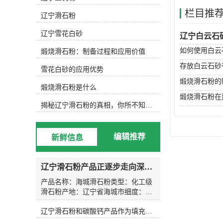
细。按品质分类： 滑石粉按品质可分
栏目推
为工业级、食品级、医药级和化妆品
辽宁滑石粉
级等，不同等级的滑石粉适用于不同
的领域和需求。按用途分类： 滑石粉
辽宁雪花白砂
辽宁白云石
可以根据使用领域进行分类，如陶瓷
如何使用白云
煅烧滑石粉：制备过程和应用价值
用滑石粉、塑料用滑石粉、涂料用滑
石粉等。按生产工艺分类： 滑石粉的
存放白云石砂
雪花白砂的应用优势
生产工艺不同，可分为熟化滑石粉、
煅烧滑石粉的
煅烧滑石粉等。按成分分类： 滑石粉
煅烧滑石粉是什么
的成分不同，可分为天然滑石粉和合
煅烧滑石粉在
成滑石粉等。 综上所述，滑石粉的规
揭秘辽宁滑石粉的真相，你所不知道的事实！
格分类有多种，不同的规格和等级的
滑石粉可以满足不同领域和需求的使
用要求。 厂家：辽宁省海城市守信矿
编辑推荐
新鲜信息
产品加工厂产品名称：325目-3000目,
类型：滑石粉，海城滑石粉，辽宁滑
石粉，煅烧滑石粉，产地：辽宁省海
辽宁滑石粉产品正逐步走向深加工市场，提升产品的附加值用来供应不同用途的客户需求。
城市,二氧化硅含量：20-60%,白度：
80%-95%,氧化镁含量：30%,允许误
产品名称：海城滑石粉类型：化工级
差：1kg,包装规格：25公斤塑料编织
滑石粉产地：辽宁省海城市细度：
袋，25公斤白色纸袋。符合标准：企
200目-3000目二氧化硅含量：20-60%
业标准,氧化钙：0.5%,三氧化二铁：
辽宁滑石粉和碳酸钙产品作为填充料的使用效果和用途有什么区别
白度：80-96氧化镁含量：30%允许误
0.2%,三氧化二铝：0.3%,水分：
差：1kg型号：1250目包装规格：50