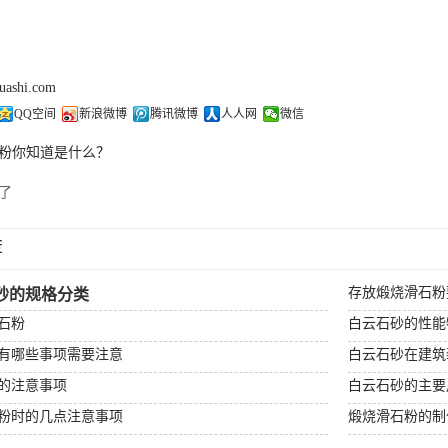
huashi.com
QQ空间
新浪微博
腾讯微博
人人网
微信
粉你知道是什么？
了
荐
存放煅烧滑石粉
砂的规格分类
石粉
白云石砂的性能
有哪些事项需要注意
白云石砂在建筑
的注意事项
白云石砂的主要
粉时的几点注意事项
煅烧滑石粉的制