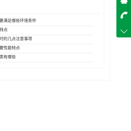
在
要满足哪些环境条件
咨询
特点
18842
时的几点注意事项
客服q
要性能特点
13676
类有哪些